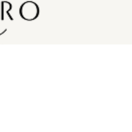
います。
きたら——
odeのアイテムを通じ