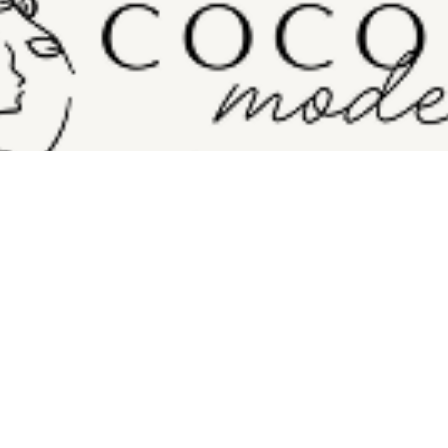
e" という名前には、「ココロのモード（状態）を整える」という意味が込められて
しの中で、さまざまなシーンに応じて気持ちを切り替えながら生きています。
んのひとときでも「自分のための時間」を持ち、心を穏やかに整えることがで
ブランドが生まれました。
葉には、「スタイル」「あり方」「状態」といった意味もあります。COCORO m
く、健やかなライフスタイルを築いていく。
たちはサポートしていきます。
ともに、心地よく、満たされる毎日を。