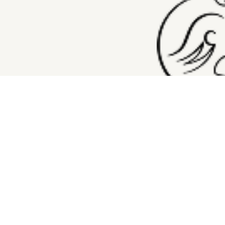
"COCORO mod
私たちは、日々の暮ら
忙しい日常の中で、ほ
そんな想いから、この
"mode" という言
て、自分らしく、美し
そのための一歩を、私
COCORO modeと